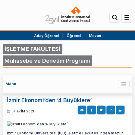
Aday Öğrenci
|
Öğrenci
|
Mezun
İŞLETME FAKÜLTESİ
Muhasebe ve Denetim Programı
Menu
İzmir Ekonomi’den ‘4 Büyüklere’
04 EKİM 2021
İzmir Ekonomi Üniversitesi (İEÜ) İşletme Fakültesi’nden mezun