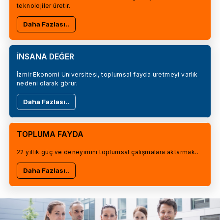
teknolojiler üretir.
Daha Fazlası..
İNSANA DEĞER
İzmir Ekonomi Üniversitesi, toplumsal fayda üretmeyi varlık
nedeni olarak görür.
Daha Fazlası..
TOPLUMA FAYDA
22 yıllık güç ve deneyimini toplumsal çalışmalara aktarmak..
Daha Fazlası..