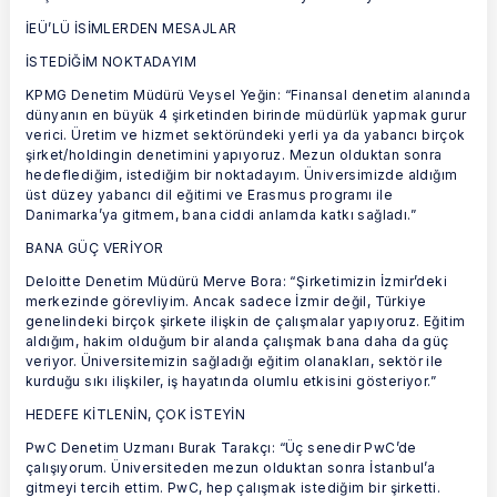
İEÜ’LÜ İSİMLERDEN MESAJLAR
İSTEDİĞİM NOKTADAYIM
KPMG Denetim Müdürü Veysel Yeğin: “Finansal denetim alanında
dünyanın en büyük 4 şirketinden birinde müdürlük yapmak gurur
verici. Üretim ve hizmet sektöründeki yerli ya da yabancı birçok
şirket/holdingin denetimini yapıyoruz. Mezun olduktan sonra
hedeflediğim, istediğim bir noktadayım. Üniversimizde aldığım
üst düzey yabancı dil eğitimi ve Erasmus programı ile
Danimarka’ya gitmem, bana ciddi anlamda katkı sağladı.”
BANA GÜÇ VERİYOR
Deloitte Denetim Müdürü Merve Bora: “Şirketimizin İzmir’deki
merkezinde görevliyim. Ancak sadece İzmir değil, Türkiye
genelindeki birçok şirkete ilişkin de çalışmalar yapıyoruz. Eğitim
aldığım, hakim olduğum bir alanda çalışmak bana daha da güç
veriyor. Üniversitemizin sağladığı eğitim olanakları, sektör ile
kurduğu sıkı ilişkiler, iş hayatında olumlu etkisini gösteriyor.”
HEDEFE KİTLENİN, ÇOK İSTEYİN
PwC Denetim Uzmanı Burak Tarakçı: “Üç senedir PwC’de
çalışıyorum. Üniversiteden mezun olduktan sonra İstanbul’a
gitmeyi tercih ettim. PwC, hep çalışmak istediğim bir şirketti.