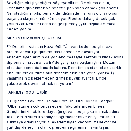
Sevdiğim bir işi yaptığımı söyleyebilirim. Ne olursa olsun,
kendinize güvenmek ve hedefin peşinden gitmek çok önemli.
Ne istediğinizi bilip buna kitlendiğinizde, hangi iş olursa olsun
başarıya ulaşmak mümkün oluyor. Elbette daha gidecek çok
yolum var. Kendimi daha da geliştirmeyi, yurt dışına açılmayı
hedefliyorum.”
MEZUN OLMADAN İŞE GİRDİM
EY Denetim Asistanı Hazal Gül: “Üniversiteden bu yıl mezun
oldum. Ancak işe girmem daha öncesine dayanıyor.
Akademisyenlerimin de yönlendirmesiyle sektörü tanımak adına
diploma almadan önce EY’de çalışmaya başlamıştım. Mezun
olduktan sonra da burada kaldım. Denetim asistanı olarak farklı
endüstrilerdeki firmaların denetim ekibinde yer alıyorum. İş
yaşamına hiç beklemeden girmek büyük avantaj. EY’de
yükselerek devam etmek istiyorum.”
FARKIMIZI GÖSTERDİK
İEÜ İşletme Fakültesi Dekanı Prof. Dr. Burcu Güneri Çangarlı:
“Ülkemizin en çok tercih edilen fakültelerinden biriyiz.
Gençlerimizin bizlere duyduğu güveni boşa çıkarmamak adına
fakültemizi sürekli yeniliyor, öğrencilerimize en iyi imkanları
sunmaya odaklanıyoruz. Akademisyen kadromuzu sektör ve
yurt dışı deneyimi olan kişilerden seçmemizin avantajını,