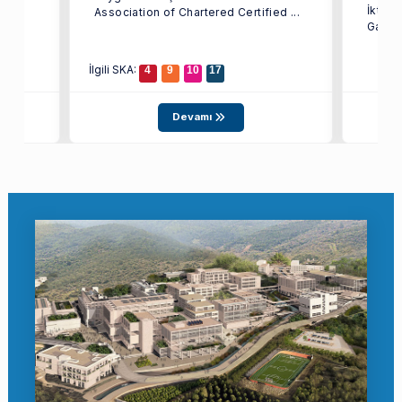
İktisa
Association of Chartered Certified ...
Galata
İlgili SKA:
4
9
10
17
Devamı