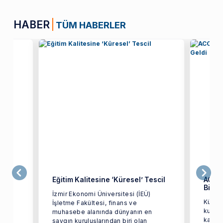
HABER
TÜM HABERLER
ği
Eğitim Kalitesine ‘Küresel’ Tescil
ACCA,
Birar
İzmir Ekonomi Üniversitesi (İEÜ)
Küres
tim
İşletme Fakültesi, finans ve
kurulu
 staj
muhasebe alanında dünyanın en
kapsa
saygın kuruluşlarından biri olan