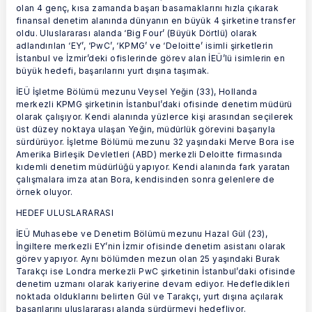
olan 4 genç, kısa zamanda başarı basamaklarını hızla çıkarak
finansal denetim alanında dünyanın en büyük 4 şirketine transfer
oldu. Uluslararası alanda ‘Big Four’ (Büyük Dörtlü) olarak
adlandırılan ‘EY’, ‘PwC’, ‘KPMG’ ve ‘Deloitte’ isimli şirketlerin
İstanbul ve İzmir’deki ofislerinde görev alan İEÜ’lü isimlerin en
büyük hedefi, başarılarını yurt dışına taşımak.
İEÜ İşletme Bölümü mezunu Veysel Yeğin (33), Hollanda
merkezli KPMG şirketinin İstanbul’daki ofisinde denetim müdürü
olarak çalışıyor. Kendi alanında yüzlerce kişi arasından seçilerek
üst düzey noktaya ulaşan Yeğin, müdürlük görevini başarıyla
sürdürüyor. İşletme Bölümü mezunu 32 yaşındaki Merve Bora ise
Amerika Birleşik Devletleri (ABD) merkezli Deloitte firmasında
kıdemli denetim müdürlüğü yapıyor. Kendi alanında fark yaratan
çalışmalara imza atan Bora, kendisinden sonra gelenlere de
örnek oluyor.
HEDEF ULUSLARARASI
İEÜ Muhasebe ve Denetim Bölümü mezunu Hazal Gül (23),
İngiltere merkezli EY’nin İzmir ofisinde denetim asistanı olarak
görev yapıyor. Aynı bölümden mezun olan 25 yaşındaki Burak
Tarakçı ise Londra merkezli PwC şirketinin İstanbul’daki ofisinde
denetim uzmanı olarak kariyerine devam ediyor. Hedefledikleri
noktada olduklarını belirten Gül ve Tarakçı, yurt dışına açılarak
başarılarını uluslararası alanda sürdürmeyi hedefliyor.