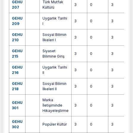
GEHU
Türk Mutfak
3
0
3
6
207
Kültürü
GEHU
Uygarlık Tarihi
3
0
3
6
209
I
GEHU
Sosyal Bilimin
3
0
3
6
210
İlkeleri I
GEHU
Siyaset
3
0
3
6
215
Bilimine Giriş
GEHU
Uygarlık Tarihi
3
0
3
6
216
II
GEHU
Sosyal Bilimin
3
0
3
6
218
İlkeleri II
Marka
GEHU
İletişiminde
3
0
3
5
301
Hikayeleştirme
GEHU
Popüler Kültür
3
0
3
6
302