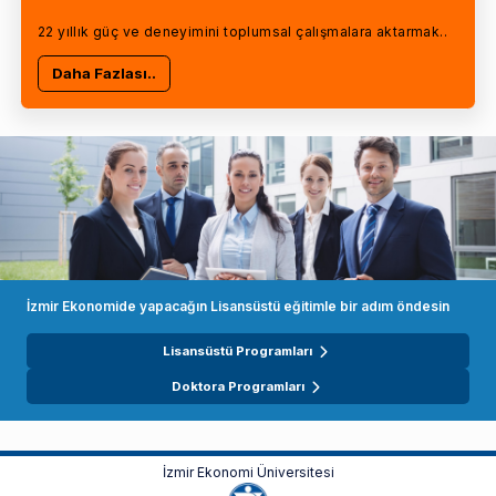
22 yıllık güç ve deneyimini toplumsal çalışmalara aktarmak..
Daha Fazlası..
İzmir Ekonomide yapacağın Lisansüstü eğitimle bir adım öndesin
Lisansüstü Programları
Doktora Programları
İzmir Ekonomi Üniversitesi