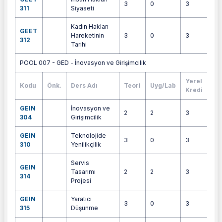
3
0
3
4
311
Siyaseti
Kadın Hakları
GEET
Hareketinin
3
0
3
6
312
Tarihi
POOL 007 - GED - İnovasyon ve Girişimcilik
Yerel
Kodu
Önk.
Ders Adı
Teori
Uyg/Lab
AK
Kredi
GEIN
İnovasyon ve
2
2
3
6
304
Girişimcilik
GEIN
Teknolojide
3
0
3
5
310
Yenilikçilik
Servis
GEIN
Tasarımı
2
2
3
4
314
Projesi
GEIN
Yaratıcı
3
0
3
5
315
Düşünme