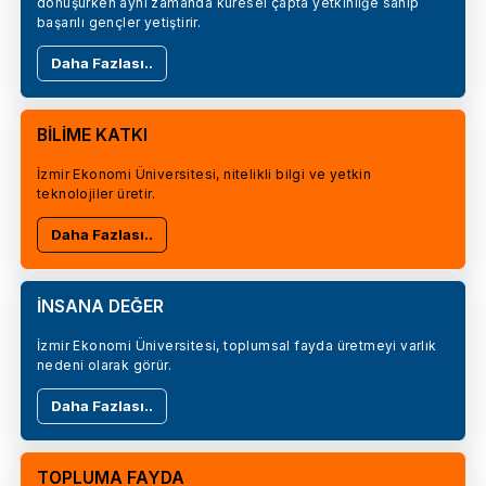
dönüşürken aynı zamanda küresel çapta yetkinliğe sahip
başarılı gençler yetiştirir.
Daha Fazlası..
BİLİME KATKI
İzmir Ekonomi Üniversitesi, nitelikli bilgi ve yetkin
teknolojiler üretir.
Daha Fazlası..
İNSANA DEĞER
İzmir Ekonomi Üniversitesi, toplumsal fayda üretmeyi varlık
nedeni olarak görür.
Daha Fazlası..
TOPLUMA FAYDA