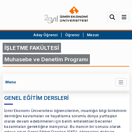
Aday Öğrenci
|
Öğrenci
|
Mezun
İŞLETME FAKÜLTESİ
Muhasebe ve Denetim Programı
Menu
GENEL EĞİTİM DERSLERİ
İzmir Ekonomi Üniversitesi öğrencilerinin, insanlığın bilgi birikiminin
derinliğini kavramaları ve hayatlarına sorumlu dünya yurttaşları
olarak devam edebilmeleri için belirli entelektüel beceriler
kazanmaları gerektiğine inanıyoruz. Bu inancın bir sonucu olarak
ortaya çıkan Genel Eğitim Dersleri (GED), öğrencileri değişen