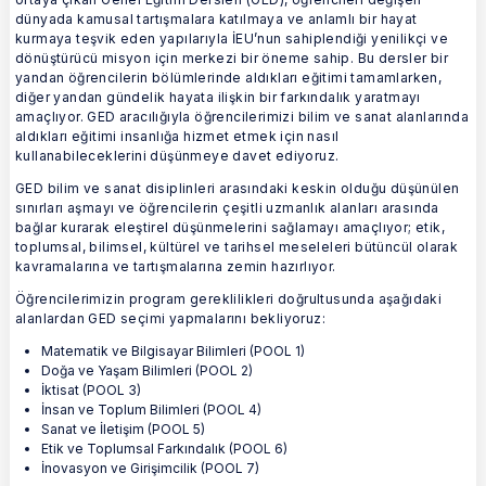
dünyada kamusal tartışmalara katılmaya ve anlamlı bir hayat
kurmaya teşvik eden yapılarıyla İEU’nun sahiplendiği yenilikçi ve
dönüştürücü misyon için merkezi bir öneme sahip. Bu dersler bir
yandan öğrencilerin bölümlerinde aldıkları eğitimi tamamlarken,
diğer yandan gündelik hayata ilişkin bir farkındalık yaratmayı
amaçlıyor. GED aracılığıyla öğrencilerimizi bilim ve sanat alanlarında
aldıkları eğitimi insanlığa hizmet etmek için nasıl
kullanabileceklerini düşünmeye davet ediyoruz.
GED bilim ve sanat disiplinleri arasındaki keskin olduğu düşünülen
sınırları aşmayı ve öğrencilerin çeşitli uzmanlık alanları arasında
bağlar kurarak eleştirel düşünmelerini sağlamayı amaçlıyor; etik,
toplumsal, bilimsel, kültürel ve tarihsel meseleleri bütüncül olarak
kavramalarına ve tartışmalarına zemin hazırlıyor.
Öğrencilerimizin program gereklilikleri doğrultusunda aşağıdaki
alanlardan GED seçimi yapmalarını bekliyoruz:
Matematik ve Bilgisayar Bilimleri (POOL 1)
Doğa ve Yaşam Bilimleri (POOL 2)
İktisat (POOL 3)
İnsan ve Toplum Bilimleri (POOL 4)
Sanat ve İletişim (POOL 5)
Etik ve Toplumsal Farkındalık (POOL 6)
İnovasyon ve Girişimcilik (POOL 7)