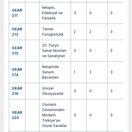
İletişim,
GEAR
Edebiyat ve
3
0
3
5
211
Felsefe
GEAR
Temel
2
2
3
6
212
Fotoğrafçılık
20. Yüzyıl
GEAR
Sanat Akımları
3
0
3
4
213
ve Sanatçıları
İletişimde
GEAR
Sunum
1
2
3
4
214
Becerileri
GEAR
Görsel
3
0
3
5
216
Okuryazarlık
Osmanlı
Döneminden
GEAR
Modern
3
0
3
4
220
Türkiye'ye
Güzel Sanatlar