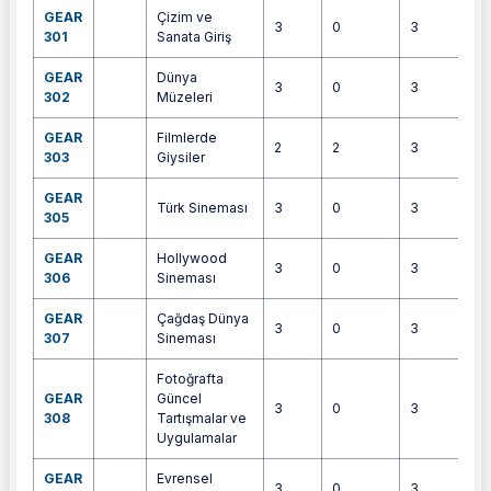
GEAR
Çizim ve
3
0
3
6
301
Sanata Giriş
GEAR
Dünya
3
0
3
6
302
Müzeleri
GEAR
Filmlerde
2
2
3
4
303
Giysiler
GEAR
Türk Sineması
3
0
3
4
305
GEAR
Hollywood
3
0
3
4
306
Sineması
GEAR
Çağdaş Dünya
3
0
3
4
307
Sineması
Fotoğrafta
GEAR
Güncel
3
0
3
5
308
Tartışmalar ve
Uygulamalar
GEAR
Evrensel
3
0
3
4