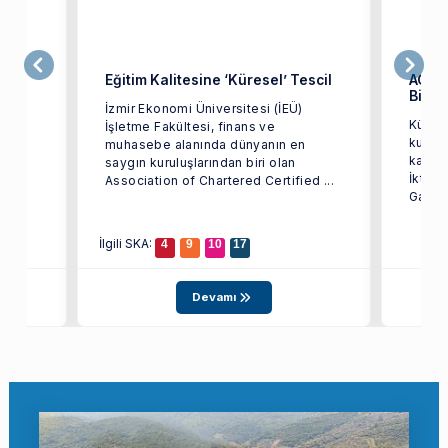
ği
Eğitim Kalitesine ‘Küresel’ Tescil
ACCA,
Birar
İzmir Ekonomi Üniversitesi (İEÜ)
Küres
tim
İşletme Fakültesi, finans ve
kurulu
 staj
muhasebe alanında dünyanın en
kapsa
saygın kuruluşlarından biri olan
İktisa
Association of Chartered Certified ...
Galata
İlgili SKA:
4
9
10
17
Devamı