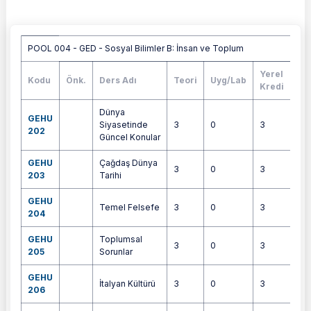
Havuza bağlı dersler tablosu
POOL 004 - GED - Sosyal Bilimler B: İnsan ve Toplum
Yerel
Kodu
Önk.
Ders Adı
Teori
Uyg/Lab
AK
Kredi
Dünya
GEHU
Siyasetinde
3
0
3
6
202
Güncel Konular
GEHU
Çağdaş Dünya
3
0
3
5
203
Tarihi
GEHU
Temel Felsefe
3
0
3
6
204
GEHU
Toplumsal
3
0
3
6
205
Sorunlar
GEHU
İtalyan Kültürü
3
0
3
4
206